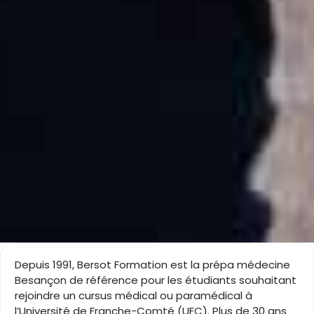
Depuis 1991, Bersot Formation est la prépa médecine
Besançon de référence pour les étudiants souhaitant
rejoindre un cursus médical ou paramédical à
l’Université de Franche-Comté (UFC). Plus de 30 ans