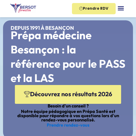
Aller
Prendre RDV
au
contenu
DEPUIS 1991 À BESANÇON
Prépa médecine
Besançon : la
référence pour le PASS
et la LAS
Découvrez nos résultats 2026
Besoin d'un conseil ?
Notre équipe pédagogique en Prépa Santé est
disponible pour répondre à vos questions lors d'un
rendez-vous personnalisé.
Prendre rendez-vous