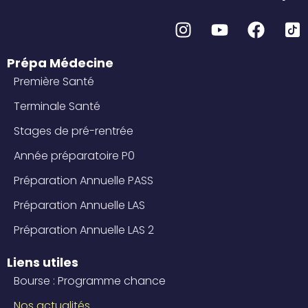
I
Y
F
I
n
o
a
c
s
u
c
o
t
t
e
n
Prépa Médecine
a
u
b
-
Première Santé
g
b
o
t
Terminale Santé
r
e
o
i
a
k
k
Stages de pré-rentrée
m
t
Année préparatoire P0
o
Préparation Annuelle PASS
k
-
Préparation Annuelle LAS
s
Préparation Annuelle LAS 2
q
u
Liens utiles
a
Bourse : Programme chance
r
e
Nos actualités