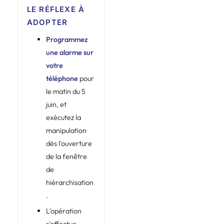
LE RÉFLEXE À
ADOPTER
Programmez
une alarme sur
votre
téléphone
pour
le matin du 5
juin, et
exécutez la
manipulation
dès l'ouverture
de la fenêtre
de
hiérarchisation
.
L'opération
s'effectue