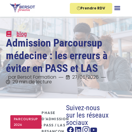
Aller
Prendre RDV
au
contenu
blog
Admission Parcoursup
médecine : les erreurs à
éviter en PASS et LAS
par Bersot Formation
27/05/2026
29 min de lecture
Suivez-nous
PHASE
sur les réseaux
D'ADMISSION
PARCOURSUP
sociaux
2026
· PASS / LAS ·
BESANÇON