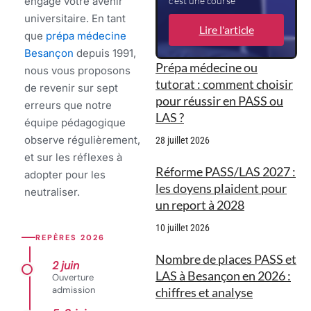
engage votre avenir
c’est une course
universitaire. En tant
Lire l'article
que
prépa médecine
Besançon
depuis 1991,
Prépa médecine ou
nous vous proposons
tutorat : comment choisir
de revenir sur sept
pour réussir en PASS ou
erreurs que notre
LAS ?
équipe pédagogique
observe régulièrement,
28 juillet 2026
et sur les réflexes à
Réforme PASS/LAS 2027 :
adopter pour les
les doyens plaident pour
neutraliser.
un report à 2028
10 juillet 2026
REPÈRES 2026
Nombre de places PASS et
2 juin
LAS à Besançon en 2026 :
Ouverture
admission
chiffres et analyse