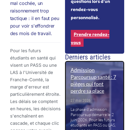
questions lors d'un
mal cochée, un
rendez-vous
raisonnement trop
personnalisé.
tactique : il en faut peu
pour voir s'effondrer
des mois de travail.
Prendre rendez-
vous
Pour les futurs
Derniers articles
étudiants en santé qui
visent un PASS ou une
Admission
LAS à l'Université de
Parcoursup santé : 7
Franche-Comté, la
pièges qui font
marge d'erreur est
perdre sa place
particulièrement étroite.
27 mai 2026
Les délais se comptent
en heures, les décisions
La phase d’admission
Parcoursup démarre le 2
s'enchaînent en
juin 2026. Pour les futurs
cascade, et chaque clic
étudiants en PASS ou LAS,