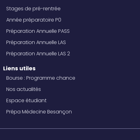
a
k
k
Stages de pré-rentrée
m
t
Année préparatoire P0
o
k
Préparation Annuelle PASS
-
Préparation Annuelle LAS
s
q
Préparation Annuelle LAS 2
u
Liens utiles
a
r
Bourse : Programme chance
e
Nos actualités
Espace étudiant
Prépa Médecine Besançon