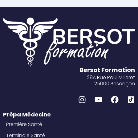
Bersot Formation
28A Rue Paul Milleret
25000 Besançon
I
Y
F
I
n
o
a
c
s
u
c
o
t
t
e
n
Prépa Médecine
a
u
b
-
Première Santé
g
b
o
t
Terminale Santé
r
e
o
i